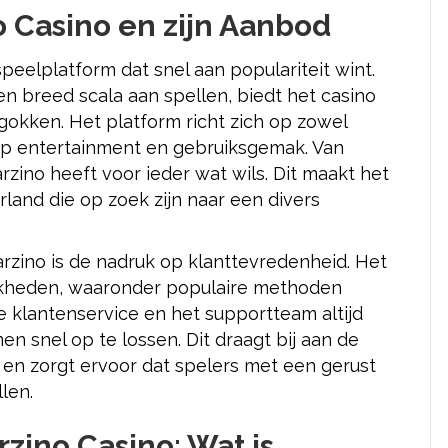
o Casino en zijn Aanbod
speelplatform dat snel aan populariteit wint.
en breed scala aan spellen, biedt het casino
gokken. Het platform richt zich op zowel
op entertainment en gebruiksgemak. Van
rzino heeft voor ieder wat wils. Dit maakt het
land die op zoek zijn naar een divers
rzino is de nadruk op klanttevredenheid. Het
ijkheden, waaronder populaire methoden
e klantenservice en het supportteam altijd
 snel op te lossen. Dit draagt bij aan de
en zorgt ervoor dat spelers met een gerust
len.
rzino Casino: Wat is