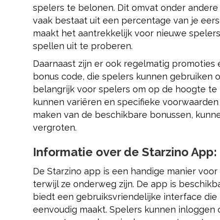
spelers te belonen. Dit omvat onder ander
vaak bestaat uit een percentage van je eerst
maakt het aantrekkelijk voor nieuwe speler
spellen uit te proberen.
Daarnaast zijn er ook regelmatig promoties e
bonus code, die spelers kunnen gebruiken om
belangrijk voor spelers om op de hoogte te
kunnen variëren en specifieke voorwaarden
maken van de beschikbare bonussen, kunnen
vergroten.
Informatie over de Starzino App
De Starzino app is een handige manier voor
terwijl ze onderweg zijn. De app is beschik
biedt een gebruiksvriendelijke interface di
eenvoudig maakt. Spelers kunnen inloggen 