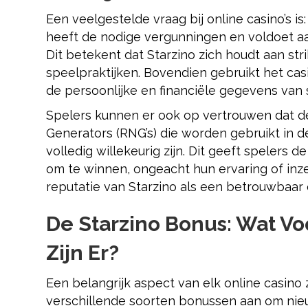
Een veelgestelde vraag bij online casino’s is
heeft de nodige vergunningen en voldoet aa
Dit betekent dat Starzino zich houdt aan str
speelpraktijken. Bovendien gebruikt het c
de persoonlijke en financiële gegevens van
Spelers kunnen er ook op vertrouwen dat de
Generators (RNG’s) die worden gebruikt in 
volledig willekeurig zijn. Dit geeft spelers 
om te winnen, ongeacht hun ervaring of inze
reputatie van Starzino als een betrouwbaar 
De Starzino Bonus: Wat V
Zijn Er?
Een belangrijk aspect van elk online casino 
verschillende soorten bonussen aan om nie