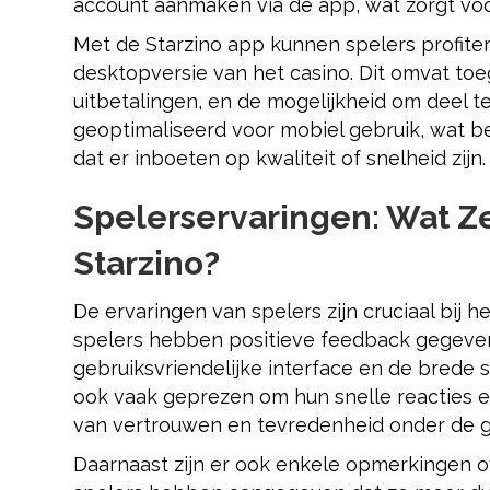
account aanmaken via de app, wat zorgt voo
Met de Starzino app kunnen spelers profiter
desktopversie van het casino. Dit omvat to
uitbetalingen, en de mogelijkheid om deel t
geoptimaliseerd voor mobiel gebruik, wat b
dat er inboeten op kwaliteit of snelheid zijn.
Spelerservaringen: Wat Z
Starzino?
De ervaringen van spelers zijn cruciaal bij 
spelers hebben positieve feedback gegeven 
gebruiksvriendelijke interface en de brede 
ook vaak geprezen om hun snelle reacties e
van vertrouwen en tevredenheid onder de g
Daarnaast zijn er ook enkele opmerkingen 