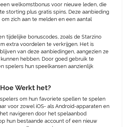
e een welkomstbonus voor nieuwe leden, die
e storting plus gratis spins. Deze aanbieding
s om zich aan te melden en een aantal
n tijdelijke bonuscodes, zoals de Starzino
 extra voordelen te verkrijgen. Het is
 blijven van deze aanbiedingen, aangezien ze
 kunnen hebben. Door goed gebruik te
 spelers hun speelkansen aanzienlijk
: Hoe Werkt het?
 spelers om hun favoriete spellen te spelen
baar voor zowel iOS- als Android-apparaten en
e het navigeren door het spelaanbod
op hun bestaande account of een nieuw