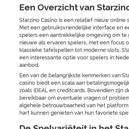
Een Overzicht van Starzin
Starzino Casino is een relatief nieuw online 
Met een gebruiksvriendelijke interface en e
spelers een aantrekkelijke omgeving om te 
nieuwe als ervaren spelers, met een focus 
klassieke tafelspellen tot moderne slots, Sta
een interessante optie voor spelers in Neder
aanbod.
Een van de belangrijkste kenmerken van Sta
casino biedt een scala aan betalingsmogel
zoals iDEAL en creditcards. Bovendien zijn d
bereikbaar om eventuele vragen of problemen
algehele betrouwbaarheid van het platform 
hart kunnen genieten van hun favoriete spel
De Spelvariëteit in het Sta