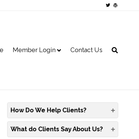
Twitter
Wordpress
e
Member Login
Contact Us
How Do We Help Clients?
What do Clients Say About Us?