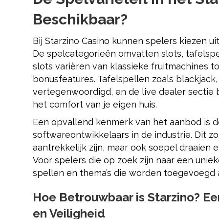
Beschikbaar?
Bij Starzino Casino kunnen spelers kiezen u
De spelcategorieën omvatten slots, tafelspe
slots variëren van klassieke fruitmachines 
bonusfeatures. Tafelspellen zoals blackjack,
vertegenwoordigd, en de live dealer sectie 
het comfort van je eigen huis.
Een opvallend kenmerk van het aanbod is 
softwareontwikkelaars in de industrie. Dit zo
aantrekkelijk zijn, maar ook soepel draaien
Voor spelers die op zoek zijn naar een uniek
spellen en thema’s die worden toegevoegd a
Hoe Betrouwbaar is Starzino? E
en Veiligheid